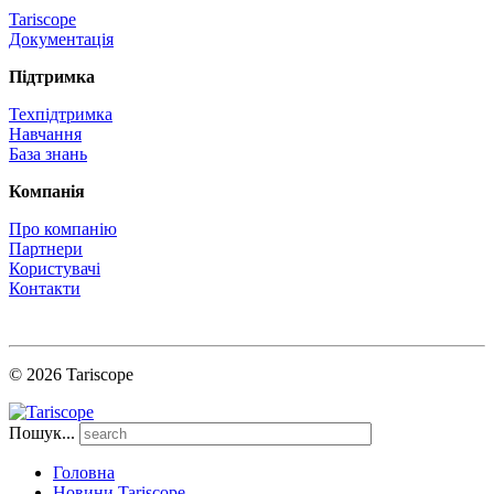
Tariscope
Документація
Підтримка
Техпідтримка
Навчання
База знань
Компанія
Про компанію
Партнери
Користувачі
Контакти
© 2026 Tariscope
Пошук...
Головна
Новини Tariscope