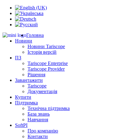
Головна
Новини
Новини Tariscope
Історія версій
ПЗ
Tariscope Enterprise
Tariscope Provider
Рішення
Завантажити
Tariscope
Документація
Купити
Підтримка
Технічна підтримка
База знань
Навчання
SoftPI
Про компанію
Контакти