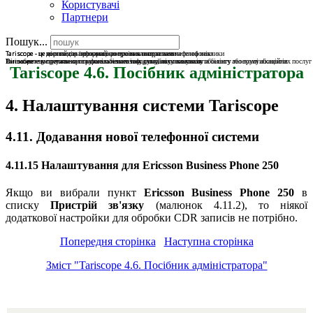
Користувачі
Партнери
Пошук...
Tariscope - це міст поміж інформацією про виклики та вами
Tariscope - це дорога для прозорого розуміння витрат на телефонні виклики
Tariscope - це повний гарантований контроль за витратами на телефонію
Tariscope - це потужне програмне забезпечення для обліку викликів та білінгу телекомунікаційних послуг
Він забезпечує детальною та узагальненою інформацією по кожному абоненту або групі абонентів
Ви зможете витрачати на телефонію тільки таку суму, яку планували
Tariscope 4.6. Посібник адміністратора
4. Налаштування системи Tariscope
4.11. Додавання нової телефонної системи
4.11.15 Налаштування для Ericsson Business Phone 250
Якщо ви вибрали пункт
Ericsson Business Phone 250
в
списку
Пристрій зв'язку
(малюнок 4.11.2), то ніякої
додаткової настройки для обробки CDR записів не потрібно.
Попередня сторінка
Наступна сторінка
Зміст "Tariscope 4.6. Посібник адміністратора"