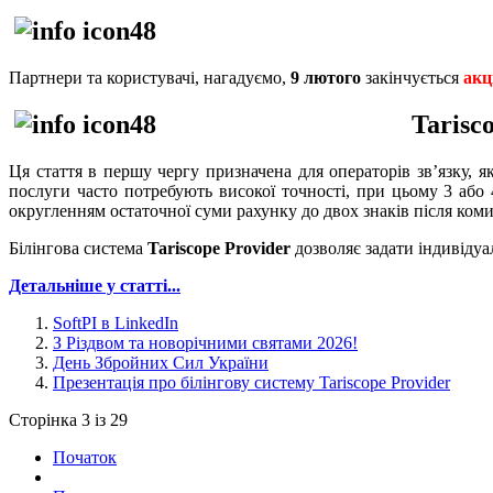
Партнери та користувачі, нагадуємо,
9 лютого
закінчується
акц
Tarisc
Ця стаття в першу чергу призначена для операторів зв’язку, 
послуги часто потребують високої точності, при цьому 3 або 
округленням остаточної суми рахунку до двох знаків після коми
Білінгова система
Tariscope Provider
дозволяє задати індивідуа
Детальніше у статті...
SoftPI в LinkedIn
З Різдвом та новорічними святами 2026!
День Збройних Сил України
Презентація про білінгову систему Tariscope Provider
Сторінка 3 із 29
Початок