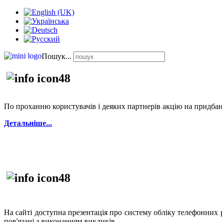
Пошук...
По проханню користувачів і деяких партнерів акцію на придба
Детальніше...
На сайті доступна презентація про систему обліку телефонних
пов'язані з виконанням викликів.