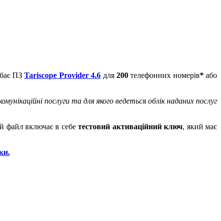
дбає ПЗ
Tariscope Provider 4.6
для
200
телефонних номерів
*
або
унікаційні послуги та для якого ведеться облік наданих послуг
ий файл включає в себе
тестовий активаційний ключ
, який має
ки.