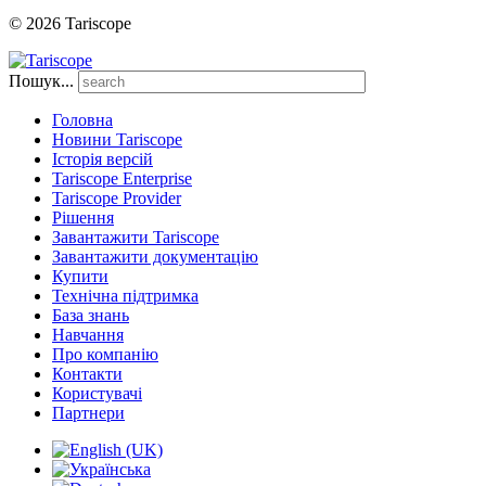
© 2026 Tariscope
Пошук...
Головна
Новини Tariscope
Історія версій
Tariscope Enterprise
Tariscope Provider
Рішення
Завантажити Tariscope
Завантажити документацію
Купити
Технічна підтримка
База знань
Навчання
Про компанію
Контакти
Користувачі
Партнери