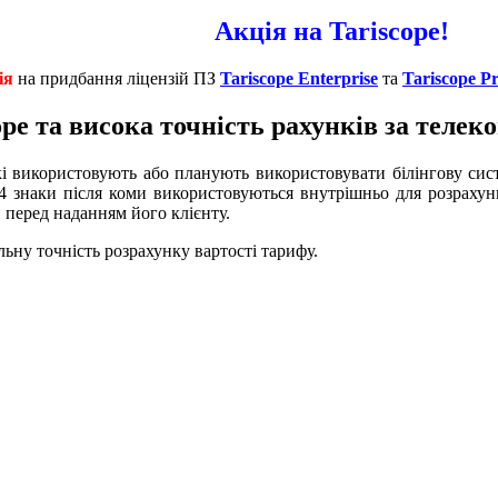
Акція на Tariscope!
ія
на придбання ліцензій ПЗ
Tariscope Enterprise
та
Tariscope P
ope та висока точність рахунків за телек
які використовують або планують використовувати білінгову си
4 знаки після коми використовуються внутрішньо для розрахунк
 перед наданням його клієнту.
льну точність розрахунку вартості тарифу.