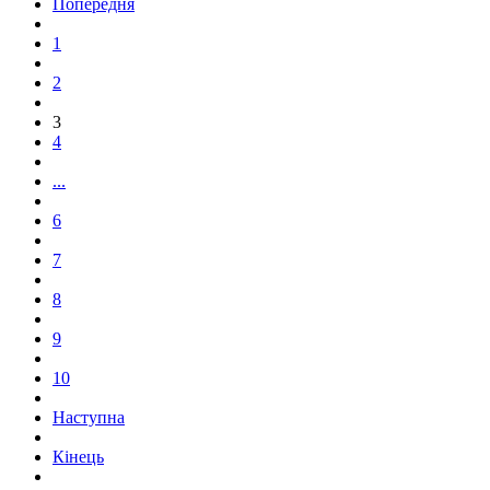
Попередня
1
2
3
4
...
6
7
8
9
10
Наступна
Кінець