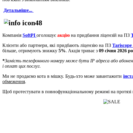
Детальніше...
Компанія
SoftPI
оголошує
акцію
на придбання ліцензій на ПЗ
Клієнти або партнери, які придбають ліцензію на ПЗ
Tariscope
більше, отримують знижку
5%
. Акція триває з
09 січня 2026
ро
*
Замість телефонного номеру може бути IP адреса або абонент 
і оплат цих послуг.
Ми не продаємо кота в мішку. Будь-хто може завантажити
інст
обмеження
.
Щоб протестувати в повнофункціональному режимі на протязі м