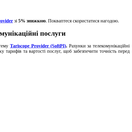
rovider
зі
5% знижкою
. Покваптеся скористатися нагодою.
омунікаційні послуги
стему
Tariscope Provider (SoftPI)
.
Рахунки за телекомунікаційні
у тарифів та вартості послуг, щоб забезпечити точність перед