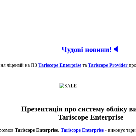
Чудові новини!🔈
ння ліцензій на ПЗ
Tariscope Enterprise
та
Tariscope Provider
про
Презентація про систему обліку в
Tariscope Enterprise
 розмов
Tariscope
Enterprise
.
Tariscope
Enterprise
- виконує тари