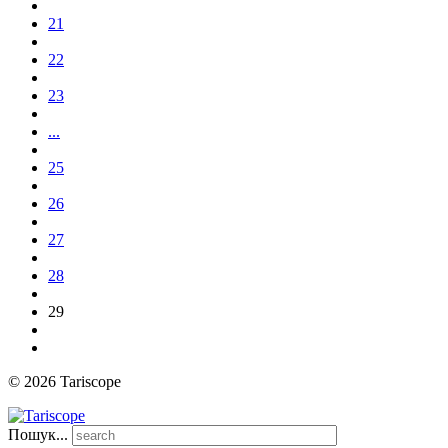
21
22
23
...
25
26
27
28
29
© 2026 Tariscope
Пошук...