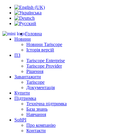
Головна
Новини
Новини Tariscope
Історія версій
ПЗ
Tariscope Enterprise
Tariscope Provider
Рішення
Завантажити
Tariscope
Документація
Купити
Підтримка
Технічна підтримка
База знань
Навчання
SoftPI
Про компанію
Контакти