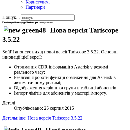
Користувачі
Партнери
Пошук...
Останні новини про Tariscope
Нові версії, звіти, рішення
Новини по використанню та ліцензуванню
Нова версія Tariscope
3.5.22
SoftPI анонсує вихід нової версії Tariscope 3.5.22. Основні
інновації цієї версії:
Отримання CDR інформації з Asterisk у режимі
реального часу;
Реалізація роботи функції обмеження для Asterisk в
автоматичному режимі;
Відображення керівника групи в таблиці абонентів;
Імпорт лімітів для абонентів у мастері імпорту.
Деталі
Опубліковано: 25 серпня 2015
Детальніше: Нова версія Tariscope 3.5.22