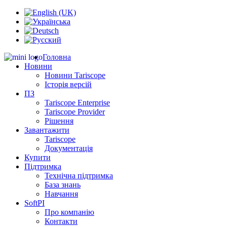
Головна
Новини
Новини Tariscope
Історія версій
ПЗ
Tariscope Enterprise
Tariscope Provider
Рішення
Завантажити
Tariscope
Документація
Купити
Підтримка
Технічна підтримка
База знань
Навчання
SoftPI
Про компанію
Контакти