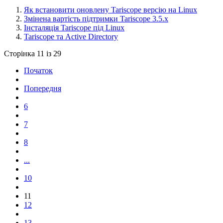
Як встановити оновлену Tariscope версію на Linux
Змінена вартість підтримки Tariscope 3.5.х
Інсталяція Tariscope під Linux
Tariscope та Active Directory
Сторінка 11 із 29
Початок
Попередня
6
7
8
...
10
11
12
13