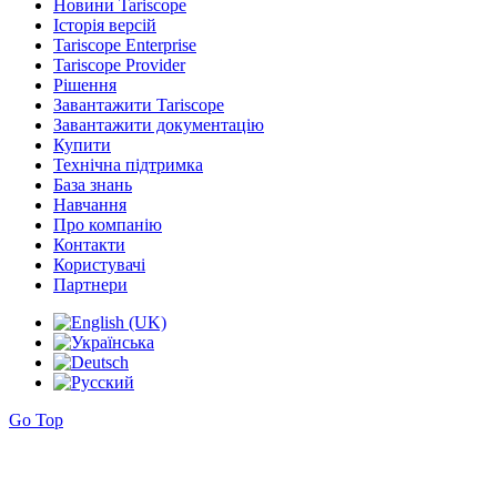
Новини Tariscope
Історія версій
Tariscope Enterprise
Tariscope Provider
Рішення
Завантажити Tariscope
Завантажити документацію
Купити
Технічна підтримка
База знань
Навчання
Про компанію
Контакти
Користувачі
Партнери
Go Top