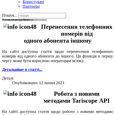
Користувачі
Партнери
Пошук...
Останні новини про Tariscope
Нові версії, звіти, рішення
Новини по використанню та ліцензуванню
Перенесення телефонних
номерів від
одного абонента іншому
На сайті доступна стаття щодо перенесення телефонних
номерів від одного абонента до іншого. Ця функція в першу
чергу може бути корисною операторам зв'язку.
Детальніше в статті...
Деталі
Опубліковано: 12 липня 2023
Робота з новими
методами Tariscope АРІ
На сайті доступна стаття щодо роботи з новими методами