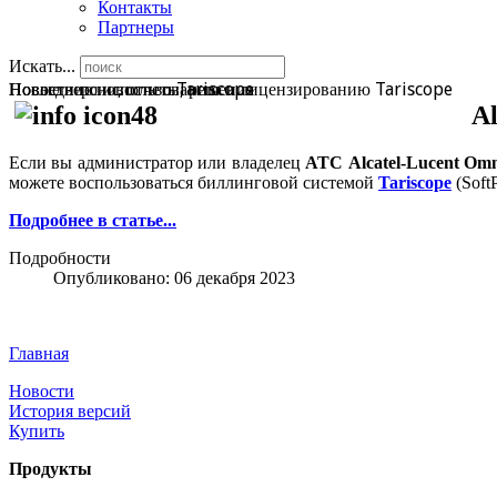
Контакты
Партнеры
Искать...
Последние новости о Tariscope
Новые версии, отчеты, решения
Новости по использованию и лицензированию Tariscope
A
Если вы администратор или владелец
АТС Alcatel-Lucent Omn
можете воспользоваться биллинговой системой
Tariscope
(Soft
Подробнее в статье...
Подробности
Опубликовано: 06 декабря 2023
Главная
Новости
История версий
Купить
Продукты