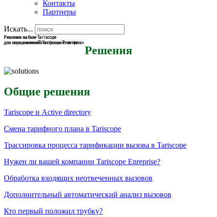
Контакты
Партнеры
Искать...
Решения на базе Tariscope
Решения на базе Tariscope
Решения на базе Tariscope
для определенной телефонной системы
для пользователей Tariscope Enterprise
для пользователей Tariscope Provider
Решения
Общие решения
Tariscope и Active directory
Смена тарифного плана в Tariscope
Трассировка процесса тарификации вызова в Tariscope
Нужен ли вашей компании Tariscope Enreprise?
Обработка входящих неотвеченных вызовов
Дополнительный автоматический анализ вызовов
Кто первый положил трубку?