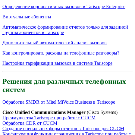
Определение корпоративных вызовов в Tariscope Enterprise
Виртуальные абоненты
Автоматическое формирование отчетов только для заданной
группы абонентов в Tariscope
Дополнительный автоматический анализ вызовов
Как контролировать расходы на телефонные разговоры?
Настройка тарификации вызовов в системе Tariscope
Решения для различных телефонных
систем
Обработка SMDR от Mitel MiVoice Business в Tariscope
Cisco Unified Communications Manager
(Cisco Systems)
Преимущества Tariscope при работе с CUCM
Обработка CDR от CUCM
Создание спецальных форм отчетов в Tariscope для CUCM
Конфигурация функции ограничения в Tariscope при работе с