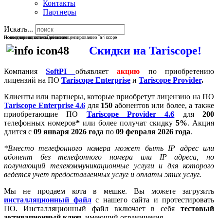
Контакты
Партнеры
Искать...
Последние новости о Tariscope
Новые версии, отчеты, решения
Новости по использованию и лицензированию Tariscope
Cкидки на Tariscope!
Компания
SoftPI
объявляет
акцию
по приобретению
лицензий на ПО
Tariscope Enterprise
и
Tariscope Provider
.
Клиенты или партнеры, которые приобретут лицензию на ПО
Tariscope Enterprise 4.6
для
150
абонентов или более, а также
приобретающие ПО
Tariscope Provider 4.6
для
200
телефонных номеров
*
или более получат скидку
5%
. Акция
длится с
09 января 2026 года
по
09 февраля 2026 года
.
*Вместо телефонного номера может быть IP адрес или
абонент без телефонного номера или IP адреса, но
получающий телекоммуникационные услуги и для которого
ведется учет предоставленных услуг и оплаты этих услуг.
Мы не продаем кота в мешке. Вы можете загрузить
инсталляционный файл
с нашего сайта и протестировать
ПО. Инсталляционный файл включает в себя
тестовый
активационный ключ
, имеющий
ограничения
.